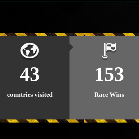
43
153
countries visited
Race Wins