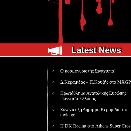
Latest News
O κοσμογυριστής ξαναχτυπά!
Δ.Κεραμιδάς – Π.Κουζής στο MXGP
Πρωτάθλημα Ανατολικής Ευρώπης |
Γιαννιτσά Ελλάδας
Συνέντευξη Δημήτρη Κεραμιδά στο
mxin.gr
Η DK Racing στο Athens Super Cros