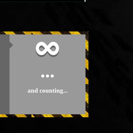
...
and counting...